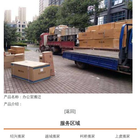
产品名称：
办公室搬迁
产品介绍：
[返回]
服务区域
绍兴搬家
越城搬家
柯桥搬家
上虞搬家